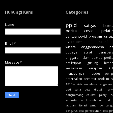
Hubungi Kami
Categories
ppid
Name
satgas
bant
berita
covid
pelati
bantuancovid
program unggu
event
pemerintahan
sinauba
Email
*
wisata
anggarandesa
b
budaya
surat
transpar
anggaran
alam
baznas
perik
Message
*
batikciprat
gunung
himb
keagamaan
kerajinan
ku
menabungair
musdes
peng
peternakan
prestasi
proklim
r
APBDes
airterjun
alamat
anggaran
bpd
dana desa
digital marke
dongmimang
edukasi
galery
in
karangtaruna
kesejahteraan
kk
laporan
literasi
lpmd
pembang
pengurus desa
perkebunan
peta
pi