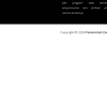
pkk
program desa
samb
selojolotundo
seni
serifikat
u
visimisi
workshop
Copyright ©
2026
Pemerintah D