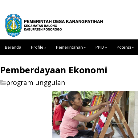
Beranda
Profile
»
Pemerintahan
»
PPID
»
Potensi
»
Pemberdayaan Ekonomi
program unggulan