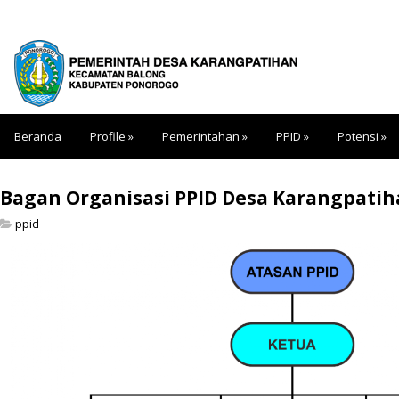
Beranda
Profile
»
Pemerintahan
»
PPID
»
Potensi
»
Bagan Organisasi PPID Desa Karangpati
ppid