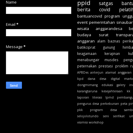
ppid
Name
satgas
bant
berita
covid
pelati
bantuancovid
program unggu
event
pemerintahan
sinauba
Email
*
wisata
anggarandesa
b
budaya
surat
transpar
anggaran
alam
baznas
perik
Message
*
batikciprat
gunung
himb
keagamaan
kerajinan
ku
menabungair
musdes
peng
peternakan
prestasi
proklim
r
APBDes
airterjun
alamat
anggaran
bpd
dana desa
digital marke
dongmimang
edukasi
galery
in
karangtaruna
kesejahteraan
kk
laporan
literasi
lpmd
pembang
pengurus desa
perkebunan
peta
pi
pkk
program desa
samb
selojolotundo
seni
serifikat
u
visimisi
workshop