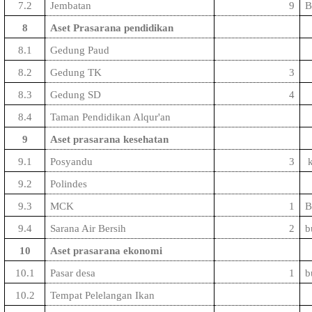
7.2
Jembatan
9
8
Aset Prasarana pendidikan
8.1
Gedung Paud
8.2
Gedung TK
3
8.3
Gedung SD
4
8.4
Taman Pendidikan Alqur'an
9
Aset prasarana kesehatan
9.1
Posyandu
3
k
9.2
Polindes
9.3
MCK
1
B
9.4
Sarana Air Bersih
2
b
10
Aset prasarana ekonomi
10.1
Pasar desa
1
b
10.2
Tempat Pelelangan Ikan