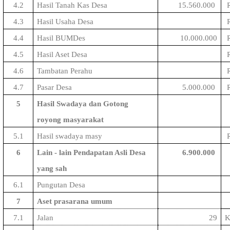
4.2
Hasil Tanah Kas Desa
15
.
560
.
000
R
4.3
Hasil Usaha Desa
R
4.4
Hasil BUMDes
10
.
000
.
000
R
4.5
Hasil Aset Desa
R
4.6
Tambatan Perahu
R
4.7
Pasar Desa
5
.
000
.
000
R
5
Hasil Swadaya dan Gotong
royong masyarakat
5.1
Hasil swadaya masy
R
6
Lain - lain Pendapatan Asli Desa
6.900.000
yang sah
6.1
Pungutan Desa
7
Aset prasarana umum
7.1
Jalan
29