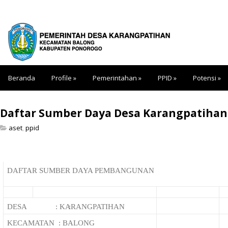
Beranda
Profile
»
Pemerintahan
»
PPID
»
Potensi
»
Daftar Sumber Daya Desa Karangpatihan
aset
,
ppid
DAFTAR SUMBER DAYA PEMBANGUNAN
DESA : KARANGPATIHAN
:
KECAMATAN : BALONG