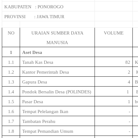
KABUPATEN : PONOROGO
PROVINSI : JAWA TIMUR
NO
URAIAN SUMBER DAYA
VOLUME
MANUSIA
1
Aset Desa
1.1
Tanah Kas Desa
82
K
1.2
Kantor Pemerintah Desa
2
K
1.3
Gapura Desa
4
B
1.4
Pondok Bersalin Desa (
POLINDES
)
1
1.5
Pasar Desa
1
b
1.6
Tempat Pelelangan Ikan
-
1.7
Tambatan Perahu
-
1.8
Tempat Pemandian Umum
-