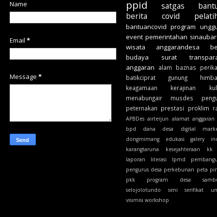
ppid
Name
satgas
bant
berita
covid
pelati
bantuancovid
program unggu
event
pemerintahan
sinauba
Email
*
wisata
anggarandesa
b
budaya
surat
transpar
anggaran
alam
baznas
perik
Message
*
batikciprat
gunung
himb
keagamaan
kerajinan
ku
menabungair
musdes
peng
peternakan
prestasi
proklim
r
APBDes
airterjun
alamat
anggaran
bpd
dana desa
digital marke
dongmimang
edukasi
galery
in
karangtaruna
kesejahteraan
kk
laporan
literasi
lpmd
pembang
pengurus desa
perkebunan
peta
pi
pkk
program desa
samb
selojolotundo
seni
serifikat
u
visimisi
workshop