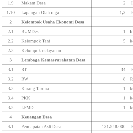
1.9
Makam Desa
2
1.10
Lapangan Olah raga
1,2
2
Kelompok Usaha Ekonomi Desa
2.1
BUMDes
1
b
2.2
Kelompok Tani
5
k
2.3
Kelompok nelayanan
3
Lembaga Kemasyarakatan Desa
3.1
RT
34
3.2
RW
8
3.3
Karang Taruna
1
k
3.4
PKK
1
k
3.5
LPMD
1
k
4
Keuangan Desa
4.1
Pendapatan Asli Desa
121.548.000
R